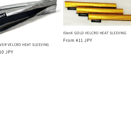
IDenX GOLD VELCRO HEAT SLEEVING
Regular
From ¥11 JPY
LVER VELCRO HEAT SLEEVING
price
r
10 JPY