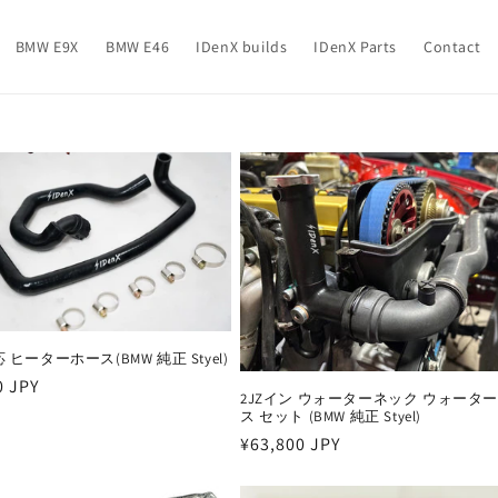
BMW E9X
BMW E46
IDenX builds
IDenX Parts
Contact
応 ヒーターホース(BMW 純正 Styel)
r
0 JPY
2JZイン ウォーターネック ウォータ
ス セット (BMW 純正 Styel)
Regular
¥63,800 JPY
price