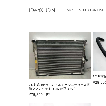
Skip to
content
IDenX JDM
Home
STOCK CAR LIST
1/2JZ対
Regula
¥28,00
2JZ対応 BMW E9X アルミラジエーター＆電
price
動ファンセット(BMW 純正 Styel)
Regular
¥75,800 JPY
price