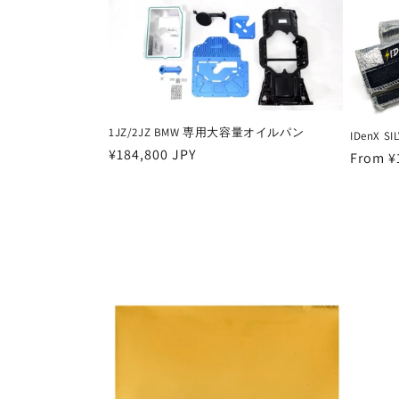
1JZ/2JZ BMW 専用大容量オイルパン
IDenX SI
Regular
¥184,800 JPY
Regula
From ¥
price
price