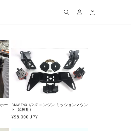
Log
Cart
in
ーホー
BMW E9X 1/2JZ エンジン ミッションマウン
ト (競技用)
Regular
¥98,000 JPY
price