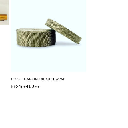
IDenX TITANIUM EXHAUST WRAP
Regular
From ¥41 JPY
price